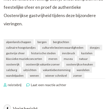
feestelijke sfeer en proef de authentieke
Oostenrijkse gastvrijheid tijdens deze bijzondere
vieringen.
alpenlandschappen
bergen
bergtochten
culinaire hoogstandjes
culturele bezienswaardigheden
dorpjes
gastvrije sfeer
historische steden
innsbruck
kastelen
klassieke muziekconcerten
meren
musea
natuur
oostenrijk
oostenrijk vakantie zomer
oostenrijkse keuken
salzburg
uitzichten
vakantiebestemming
wandelen
wandelpaden
wenen
wiener schnitzel
zomer
op
reistebrij
Laat een reactie achter
Ontdek
de
Zomerse
Vakantiepracht
Vorig bericht