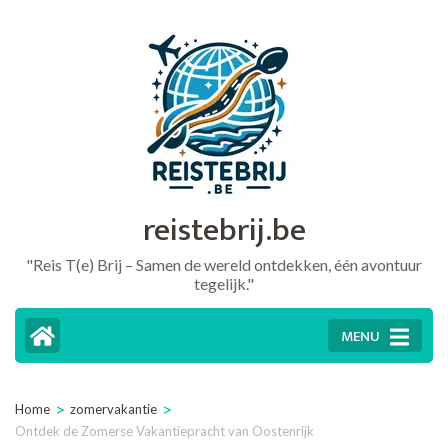
Ga
naar
inhoud
(druk
op
Enter)
reistebrij.be
"Reis T(e) Brij – Samen de wereld ontdekken, één avontuur
tegelijk."
MENU
>
>
Home
zomervakantie
Ontdek de Zomerse Vakantiepracht van Oostenrijk