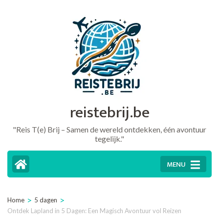
Ga
naar
inhoud
(druk
op
Enter)
reistebrij.be
"Reis T(e) Brij – Samen de wereld ontdekken, één avontuur
tegelijk."
MENU
>
>
Home
5 dagen
Ontdek Lapland in 5 Dagen: Een Magisch Avontuur vol Reizen