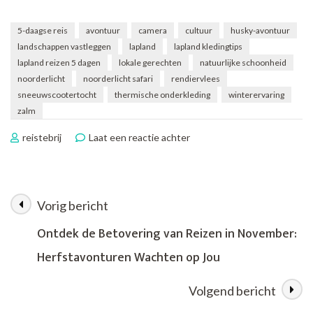
5-daagse reis
avontuur
camera
cultuur
husky-avontuur
landschappen vastleggen
lapland
lapland kledingtips
lapland reizen 5 dagen
lokale gerechten
natuurlijke schoonheid
noorderlicht
noorderlicht safari
rendiervlees
sneeuwscootertocht
thermische onderkleding
winterervaring
zalm
op
reistebrij
Laat een reactie achter
Ontdek
Lapland
in
5
Vorig bericht
Berichtnavigatie
Dagen:
Een
Ontdek de Betovering van Reizen in November:
Magisch
Herfstavonturen Wachten op Jou
Avontuur
vol
Reizen
Volgend bericht