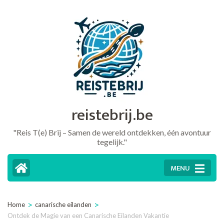
Ga
naar
inhoud
(druk
op
Enter)
reistebrij.be
"Reis T(e) Brij – Samen de wereld ontdekken, één avontuur
tegelijk."
MENU
>
>
Home
canarische eilanden
Ontdek de Magie van een Canarische Eilanden Vakantie