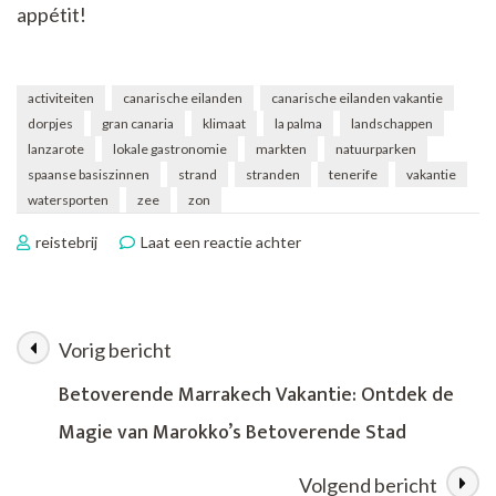
appétit!
activiteiten
canarische eilanden
canarische eilanden vakantie
dorpjes
gran canaria
klimaat
la palma
landschappen
lanzarote
lokale gastronomie
markten
natuurparken
spaanse basiszinnen
strand
stranden
tenerife
vakantie
watersporten
zee
zon
op
reistebrij
Laat een reactie achter
Ontdek
de
Magie
van
Vorig bericht
Berichtnavigatie
een
Canarische
Betoverende Marrakech Vakantie: Ontdek de
Eilanden
Magie van Marokko’s Betoverende Stad
Vakantie
Volgend bericht