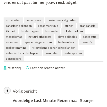
vinden dat past binnen jouw reisbudget.
activiteiten
avonturiers
bezienswaardigheden
canarische eilanden
césar manrique
duinen
gran canaria
klimaat
landschappen
lanzarote
lokale markten
maspalomas
natuurliefhebbers
playa del inglés
santa cruz
stranden
tapas en visgerechten
teide-vulkaan
tenerife
topbestemming
vliegvakantie canarische eilanden
vulkanische landschappen
wandelen
watersporten
zonzoekers
op
reistebrij
Laat een reactie achter
Ultiem
Genieten:
Vliegvakantie
naar
Vorig bericht
Berichtnavigatie
de
Betoverende
Voordelige Last Minute Reizen naar Spanje:
Canarische