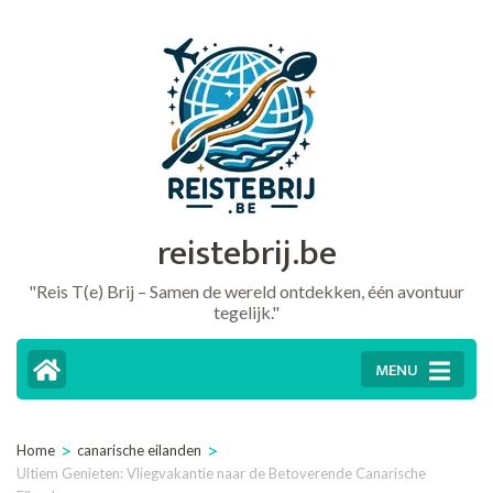
Ga
naar
inhoud
(druk
op
Enter)
reistebrij.be
"Reis T(e) Brij – Samen de wereld ontdekken, één avontuur
tegelijk."
MENU
>
>
Home
canarische eilanden
Ultiem Genieten: Vliegvakantie naar de Betoverende Canarische