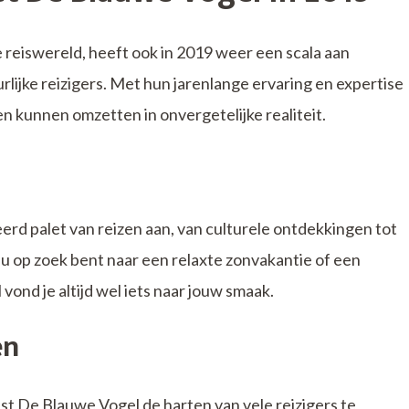
 reiswereld, heeft ook in 2019 weer een scala aan
lijke reizigers. Met hun jarenlange ervaring en expertise
n kunnen omzetten in onvergetelijke realiteit.
rd palet van reizen aan, van culturele ontdekkingen tot
 op zoek bent naar een relaxte zonvakantie of een
vond je altijd wel iets naar jouw smaak.
en
t De Blauwe Vogel de harten van vele reizigers te