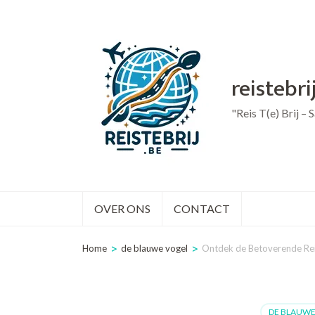
Ga
naar
inhoud
reistebri
(druk
op
"Reis T(e) Brij –
Enter)
OVER ONS
CONTACT
>
>
Home
de blauwe vogel
Ontdek de Betoverende Rei
DE BLAUWE