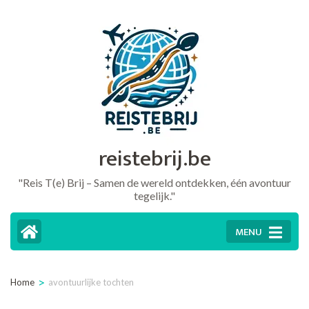
Ga
naar
inhoud
(druk
op
Enter)
reistebrij.be
"Reis T(e) Brij – Samen de wereld ontdekken, één avontuur
tegelijk."
MENU
>
Home
avontuurlijke tochten