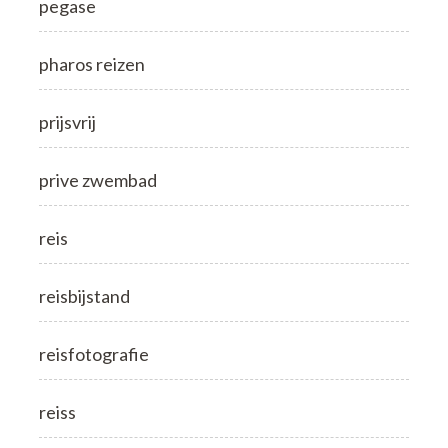
pegase
pharos reizen
prijsvrij
prive zwembad
reis
reisbijstand
reisfotografie
reiss