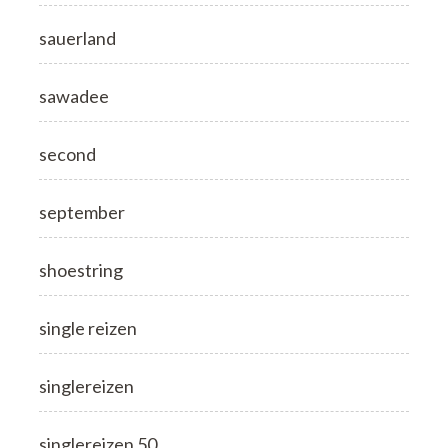
sauerland
sawadee
second
september
shoestring
single reizen
singlereizen
singlereizen 50