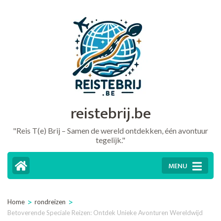
Ga
naar
inhoud
(druk
op
Enter)
reistebrij.be
"Reis T(e) Brij – Samen de wereld ontdekken, één avontuur
tegelijk."
MENU
>
>
Home
rondreizen
Betoverende Speciale Reizen: Ontdek Unieke Avonturen Wereldwijd