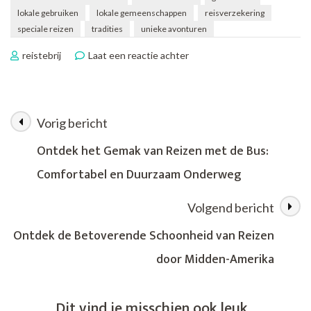
lokale gebruiken
lokale gemeenschappen
reisverzekering
speciale reizen
tradities
unieke avonturen
op
reistebrij
Laat een reactie achter
Betoverende
Speciale
Reizen:
Ontdek
Vorig bericht
Berichtnavigatie
Unieke
Avonturen
Ontdek het Gemak van Reizen met de Bus:
Wereldwijd
Comfortabel en Duurzaam Onderweg
Volgend bericht
Ontdek de Betoverende Schoonheid van Reizen
door Midden-Amerika
Dit vind je misschien ook leuk...