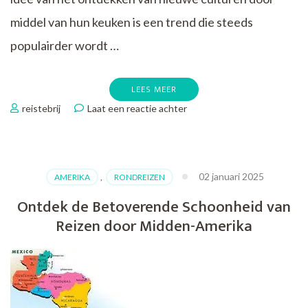
middel van hun keuken is een trend die steeds
populairder wordt …
LEES MEER
op
reistebrij
Laat een reactie achter
Ontdek
de
Smaakvolle
Wereld
02 januari 2025
AMERIKA
,
RONDREIZEN
van
Culinaire
Ontdek de Betoverende Schoonheid van
Reizen
Reizen door Midden-Amerika