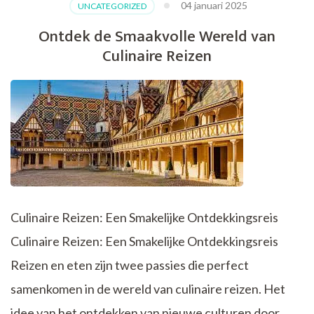
04 januari 2025
UNCATEGORIZED
Voor
Jouw
Ontdek de Smaakvolle Wereld van
Zomervakantie
Culinaire Reizen
2019
Culinaire Reizen: Een Smakelijke Ontdekkingsreis
Culinaire Reizen: Een Smakelijke Ontdekkingsreis
Reizen en eten zijn twee passies die perfect
samenkomen in de wereld van culinaire reizen. Het
idee van het ontdekken van nieuwe culturen door