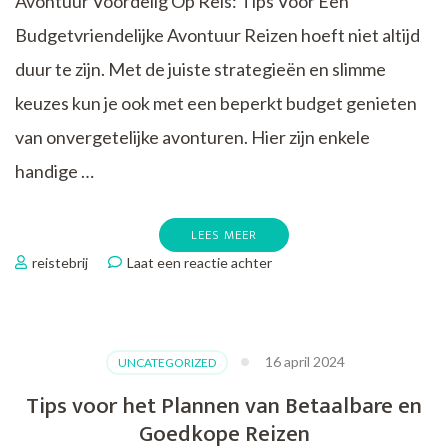
Avontuur Voordelig Op Reis: Tips Voor Een
Budgetvriendelijke Avontuur Reizen hoeft niet altijd
duur te zijn. Met de juiste strategieën en slimme
keuzes kun je ook met een beperkt budget genieten
van onvergetelijke avonturen. Hier zijn enkele
handige …
LEES MEER
op
reistebrij
Laat een reactie achter
Tips
voor
Voordelig
Op
16 april 2024
UNCATEGORIZED
Reis:
Budgetvriendelijke
Tips voor het Plannen van Betaalbare en
Avonturen
Goedkope Reizen
Wachten!