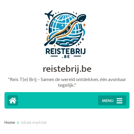
Ga
naar
inhoud
(druk
op
Enter)
reistebrij.be
"Reis T(e) Brij – Samen de wereld ontdekken, één avontuur
tegelijk."
MENU
>
Home
lokale markten