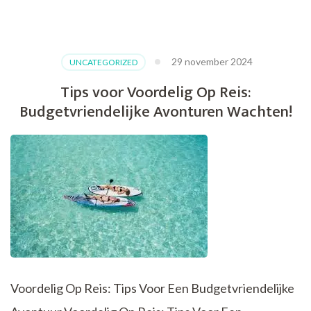
Ontdek
de
Betoverende
Schoonheid
29 november 2024
UNCATEGORIZED
van
Reizen
Tips voor Voordelig Op Reis:
door
Budgetvriendelijke Avonturen Wachten!
Midden-
Amerika
Voordelig Op Reis: Tips Voor Een Budgetvriendelijke