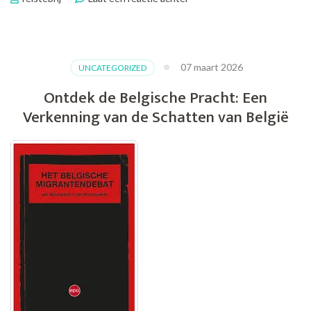
Ultiem
Genieten:
Vliegvakantie
naar
07 maart 2026
UNCATEGORIZED
de
Betoverende
Ontdek de Belgische Pracht: Een
Canarische
Verkenning van de Schatten van België
Eilanden