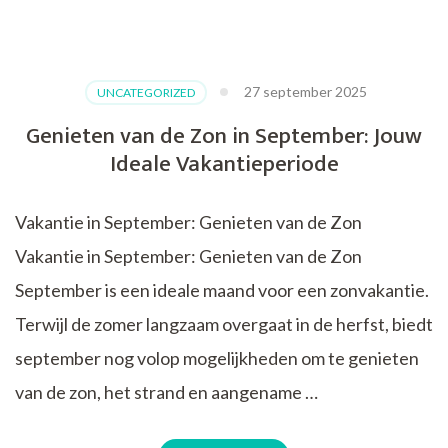
Ontdek
de
Magie
van
27 september 2025
UNCATEGORIZED
een
Pyreneeën
Genieten van de Zon in September: Jouw
Vakantie:
Ideale Vakantieperiode
Natuurpracht
en
Avontuur
Vakantie in September: Genieten van de Zon
Verzekerd!
Vakantie in September: Genieten van de Zon
September is een ideale maand voor een zonvakantie.
Terwijl de zomer langzaam overgaat in de herfst, biedt
september nog volop mogelijkheden om te genieten
van de zon, het strand en aangename …