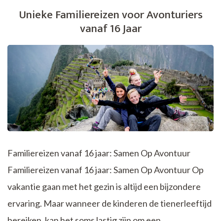
Verkenning
Unieke Familiereizen voor Avonturiers
van
vanaf 16 Jaar
de
Schatten
van
België
Familiereizen vanaf 16 jaar: Samen Op Avontuur
Familiereizen vanaf 16 jaar: Samen Op Avontuur Op
vakantie gaan met het gezin is altijd een bijzondere
ervaring. Maar wanneer de kinderen de tienerleeftijd
bereiken, kan het soms lastig zijn om een