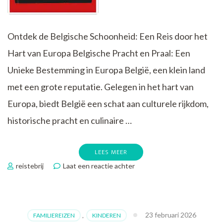
Ontdek de Belgische Schoonheid: Een Reis door het
Hart van Europa Belgische Pracht en Praal: Een
Unieke Bestemming in Europa België, een klein land
met een grote reputatie. Gelegen in het hart van
Europa, biedt België een schat aan culturele rijkdom,
historische pracht en culinaire …
LEES MEER
op
reistebrij
Laat een reactie achter
Ontdek
de
Belgische
Pracht:
23 februari 2026
FAMILIEREIZEN
,
KINDEREN
Een