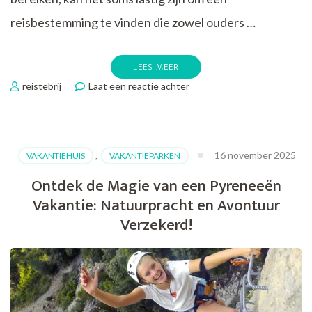
reisbestemming te vinden die zowel ouders …
LEES MEER
op
reistebrij
Laat een reactie achter
Unieke
Familiereizen
voor
Avonturiers
16 november 2025
VAKANTIEHUIS
,
VAKANTIEPARKEN
vanaf
16
Ontdek de Magie van een Pyreneeën
Jaar
Vakantie: Natuurpracht en Avontuur
Verzekerd!