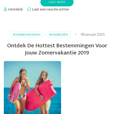
LEES MEER
op
reistebrij
Laat een reactie achter
Genieten
van
de
Zon
08 januari 2025
RONDREIS BOEKEN
,
RONDREIZEN
in
September:
Ontdek De Hottest Bestemmingen Voor
Jouw
Jouw Zomervakantie 2019
Ideale
Vakantieperiode