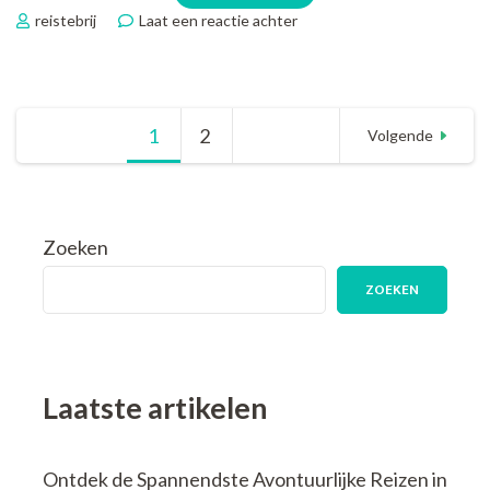
op
reistebrij
Laat een reactie achter
Tips
voor
het
Plannen
Berichten
1
Pagina
2
Pagina
van
Volgende
Betaalbare
en
paginering
Goedkope
Reizen
Zoeken
ZOEKEN
Laatste artikelen
Ontdek de Spannendste Avontuurlijke Reizen in