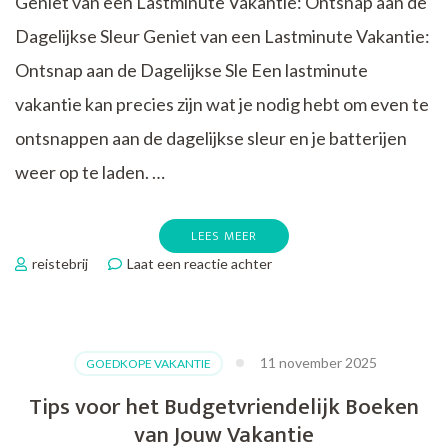
Geniet van een Lastminute Vakantie: Ontsnap aan de
Dagelijkse Sleur Geniet van een Lastminute Vakantie:
Ontsnap aan de Dagelijkse Sle Een lastminute
vakantie kan precies zijn wat je nodig hebt om even te
ontsnappen aan de dagelijkse sleur en je batterijen
weer op te laden. …
LEES MEER
op
reistebrij
Laat een reactie achter
Profiteer
van
Voordelige
Lastminute
11 november 2025
GOEDKOPE VAKANTIE
Vakanties
voor
Tips voor het Budgetvriendelijk Boeken
een
van Jouw Vakantie
Spontane