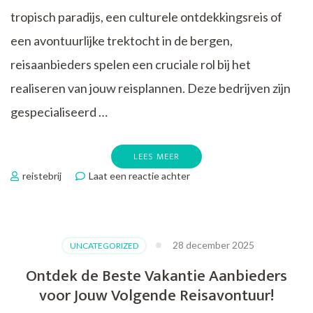
tropisch paradijs, een culturele ontdekkingsreis of
een avontuurlijke trektocht in de bergen,
reisaanbieders spelen een cruciale rol bij het
realiseren van jouw reisplannen. Deze bedrijven zijn
gespecialiseerd …
LEES MEER
op
reistebrij
Laat een reactie achter
Ontdek
de
Wereld
met
28 december 2025
UNCATEGORIZED
Betrouwbare
Reisaanbieders:
Ontdek de Beste Vakantie Aanbieders
Jouw
voor Jouw Volgende Reisavontuur!
Gids
naar