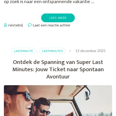
op zoek is naar een ontspannende vakantie …
LEES MEER
op
reistebrij
Laat een reactie achter
Voordelige
Vakantie
op
de
12 december 2025
LASTMINUTE
,
LASTMINUTES
Canarische
Eilanden:
Ontdek de Spanning van Super Last
Budgetvriendelijk
Minutes: Jouw Ticket naar Spontaan
Genieten
van
Avontuur
Zon,
Zee
en
Strand