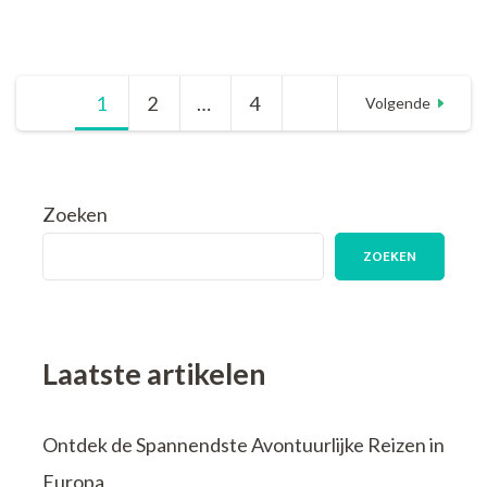
Voordelig
Genieten:
Vakantiehuisje
aan
Berichten
1
Pagina
2
Pagina
…
4
Pagina
Zee
Volgende
Goedkoop
Boeken
paginering
Zoeken
ZOEKEN
Laatste artikelen
Ontdek de Spannendste Avontuurlijke Reizen in
Europa