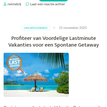
op
reistebrij
Laat een reactie achter
Ontdek
de
Spanning
van
15 november 2025
UNCATEGORIZED
Super
Last
Profiteer van Voordelige Lastminute
Minutes:
Vakanties voor een Spontane Getaway
Jouw
Ticket
naar
Spontaan
Avontuur