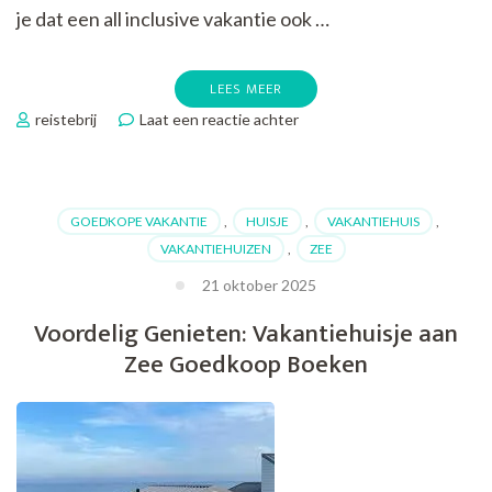
je dat een all inclusive vakantie ook …
LEES MEER
op
reistebrij
Laat een reactie achter
Voordelig
Genieten
van
een
GOEDKOPE VAKANTIE
,
HUISJE
,
VAKANTIEHUIS
,
All
VAKANTIEHUIZEN
,
ZEE
Inclusive
Vakantie:
21 oktober 2025
Goedkoop
Voordelig Genieten: Vakantiehuisje aan
op
Reis
Zee Goedkoop Boeken