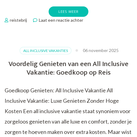
LEES MEER
op
reistebrij
Laat een reactie achter
Tips
voor
het
Budgetvriendelijk
06 november 2025
ALL INCLUSIVE VAKANTIES
Boeken
van
Voordelig Genieten van een All Inclusive
Jouw
Vakantie: Goedkoop op Reis
Vakantie
Goedkoop Genieten: All Inclusive Vakantie All
Inclusive Vakantie: Luxe Genieten Zonder Hoge
Kosten Een all inclusive vakantie staat synoniem voor
zorgeloos genieten van alle luxe en comfort, zonder je
zorgen te hoeven maken over extra kosten. Maar wist