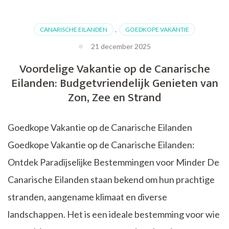
Meerwaarde
van
CANARISCHE EILANDEN
,
GOEDKOPE VAKANTIE
Vakantie
Organisaties
21 december 2025
voor
Voordelige Vakantie op de Canarische
Jouw
Ultieme
Eilanden: Budgetvriendelijk Genieten van
Reiservaring
Zon, Zee en Strand
Goedkope Vakantie op de Canarische Eilanden
Goedkope Vakantie op de Canarische Eilanden:
Ontdek Paradijselijke Bestemmingen voor Minder De
Canarische Eilanden staan bekend om hun prachtige
stranden, aangename klimaat en diverse
landschappen. Het is een ideale bestemming voor wie