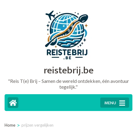
Ga
naar
inhoud
(druk
op
Enter)
reistebrij.be
"Reis T(e) Brij – Samen de wereld ontdekken, één avontuur
tegelijk."
MENU
>
Home
prijzen vergelijken