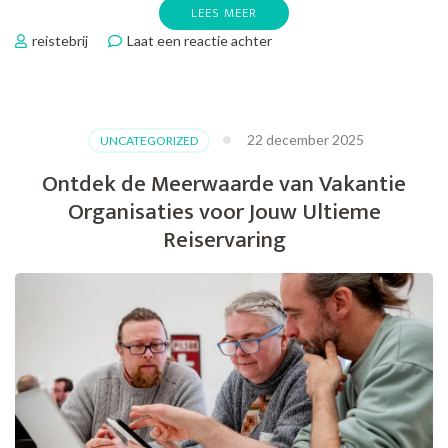
LEES MEER
op
reistebrij
Laat een reactie achter
Ontdek
de
Beste
Vakantie
22 december 2025
UNCATEGORIZED
Aanbieders
voor
Ontdek de Meerwaarde van Vakantie
Jouw
Organisaties voor Jouw Ultieme
Volgende
Reisavontuur!
Reiservaring