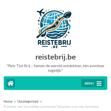
Ga
naar
inhoud
(druk
op
Enter)
reistebrij.be
"Reis T(e) Brij – Samen de wereld ontdekken, één avontuur
tegelijk."
MENU
>
>
Home
Uncategorized
Profiteer van Voordelige Lastminute Vakanties voor een Spontane