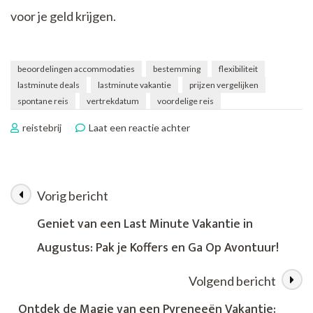
voor je geld krijgen.
beoordelingen accommodaties
bestemming
flexibiliteit
lastminute deals
lastminute vakantie
prijzen vergelijken
spontane reis
vertrekdatum
voordelige reis
op
reistebrij
Laat een reactie achter
Profiteer
van
Voordelige
Lastminute
Vorig bericht
Berichtnavigatie
Vakanties
voor
Geniet van een Last Minute Vakantie in
een
Augustus: Pak je Koffers en Ga Op Avontuur!
Spontane
Getaway
Volgend bericht
Ontdek de Magie van een Pyreneeën Vakantie: