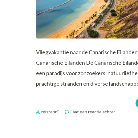
Vliegvakantie naar de Canarische Eilande
Canarische Eilanden De Canarische Eiland
een paradijs voor zonzoekers, natuurliefh
prachtige stranden en diverse landschappe
op
reistebrij
Laat een reactie achter
Ultiem
Genieten:
Vliegvakant
naar