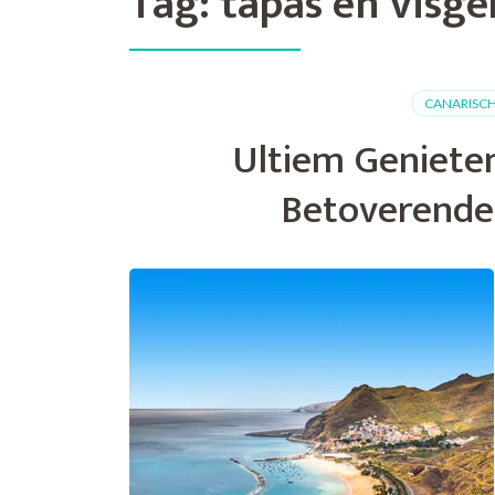
Tag:
tapas en visg
CANARISCH
Ultiem Genieten
Betoverende 