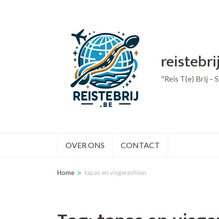
Ga
naar
inhoud
reistebri
(druk
op
"Reis T(e) Brij –
Enter)
OVER ONS
CONTACT
>
Home
tapas en visgerechten