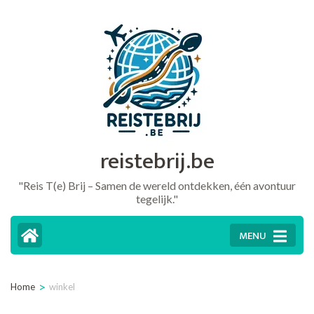
Ga
naar
inhoud
(druk
op
Enter)
reistebrij.be
"Reis T(e) Brij – Samen de wereld ontdekken, één avontuur
tegelijk."
MENU
>
Home
winkel