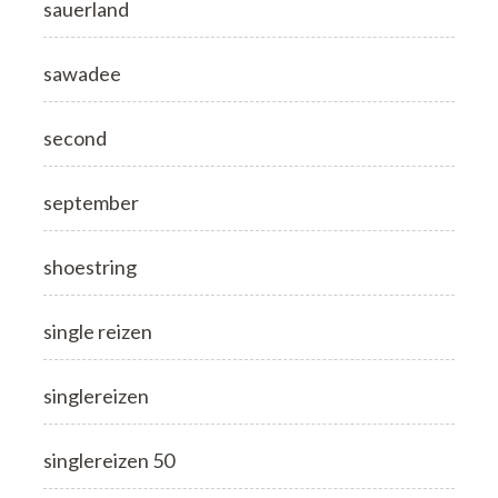
sauerland
sawadee
second
september
shoestring
single reizen
singlereizen
singlereizen 50