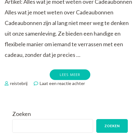
Artikel: Alles wat je moet weten over Cadeaubonnen
Alles wat je moet weten over Cadeaubonnen
Cadeaubonnen zijn al lang niet meer weg te denken
uit onze samenleving. Ze bieden een handige en
flexibele manier om iemand te verrassen met een
cadeau, zonder dat je precies …
LEES MEER
op
reistebrij
Laat een reactie achter
Ontdek
de
Magie
van
Zoeken
de
Cadeaubon:
ZOEKEN
Een
Perfect