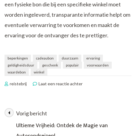
een fysieke bon die bij een specifieke winkel moet
worden ingeleverd, transparante informatie helpt om
eventuele verwarring te voorkomen en maakt de
ervaring voor de ontvanger des te prettiger.
beperkingen
cadeaubon
duurzaam
ervaring
geldigheidsduur
geschenk
populair
voorwaarden
waardebon
winkel
op
reistebrij
Laat een reactie achter
Ontdek
de
Magie
van
Vorig bericht
Berichtnavigatie
de
Cadeaubon:
Ultieme Vrijheid: Ontdek de Magie van
Een
Perfect