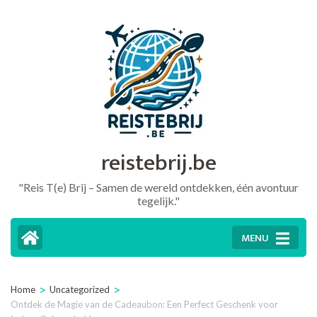
Ga
naar
inhoud
(druk
op
Enter)
reistebrij.be
"Reis T(e) Brij – Samen de wereld ontdekken, één avontuur
tegelijk."
MENU
>
>
Home
Uncategorized
Ontdek de Magie van de Cadeaubon: Een Perfect Geschenk voor