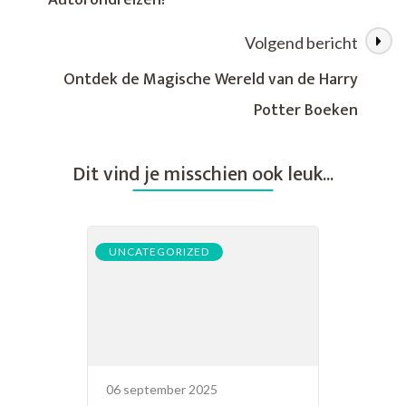
Autorondreizen!
Geschenk
voor
Volgend bericht
Iedere
Gelegenheid
Ontdek de Magische Wereld van de Harry
Potter Boeken
Dit vind je misschien ook leuk...
UNCATEGORIZED
06 september 2025