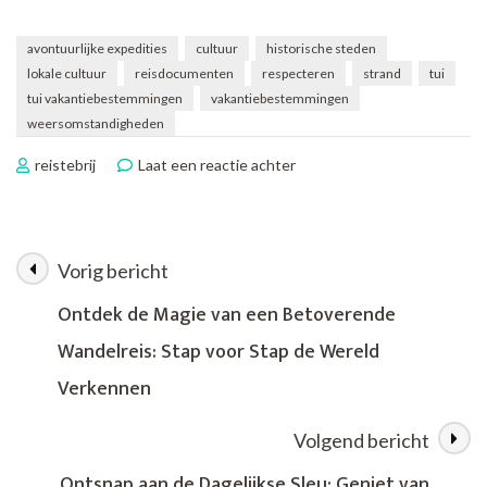
avontuurlijke expedities
cultuur
historische steden
lokale cultuur
reisdocumenten
respecteren
strand
tui
tui vakantiebestemmingen
vakantiebestemmingen
weersomstandigheden
op
reistebrij
Laat een reactie achter
Verken
de
Betoverende
TUI
Vorig bericht
Berichtnavigatie
Vakantiebestemmingen:
Jouw
Ontdek de Magie van een Betoverende
Ticket
Wandelreis: Stap voor Stap de Wereld
naar
Avontuur
Verkennen
en
Ontspanning
Volgend bericht
Ontsnap aan de Dagelijkse Sleu: Geniet van