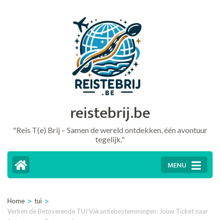
Ga
naar
inhoud
(druk
op
Enter)
reistebrij.be
"Reis T(e) Brij – Samen de wereld ontdekken, één avontuur
tegelijk."
MENU
>
>
Home
tui
Verken de Betoverende TUI Vakantiebestemmingen: Jouw Ticket naar