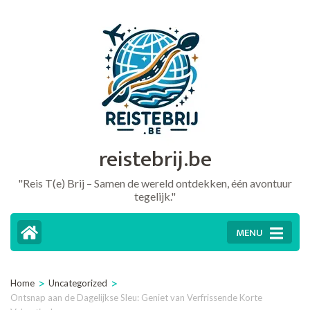
Ga
naar
inhoud
(druk
op
Enter)
reistebrij.be
"Reis T(e) Brij – Samen de wereld ontdekken, één avontuur
tegelijk."
MENU
>
>
Home
Uncategorized
Ontsnap aan de Dagelijkse Sleu: Geniet van Verfrissende Korte