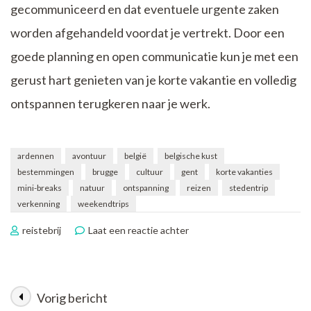
gecommuniceerd en dat eventuele urgente zaken
worden afgehandeld voordat je vertrekt. Door een
goede planning en open communicatie kun je met een
gerust hart genieten van je korte vakantie en volledig
ontspannen terugkeren naar je werk.
ardennen
avontuur
belgië
belgische kust
bestemmingen
brugge
cultuur
gent
korte vakanties
mini-breaks
natuur
ontspanning
reizen
stedentrip
verkenning
weekendtrips
op
reistebrij
Laat een reactie achter
Ontsnap
aan
de
Dagelijkse
Vorig bericht
Berichtnavigatie
Sleu: