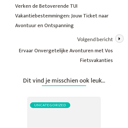
Geniet
Verken de Betoverende TUI
van
Vakantiebestemmingen: Jouw Ticket naar
Verfrissende
Korte
Avontuur en Ontspanning
Vakanties!
Volgend bericht
Ervaar Onvergetelijke Avonturen met Vos
Fietsvakanties
Dit vind je misschien ook leuk...
UNCATEGORIZED