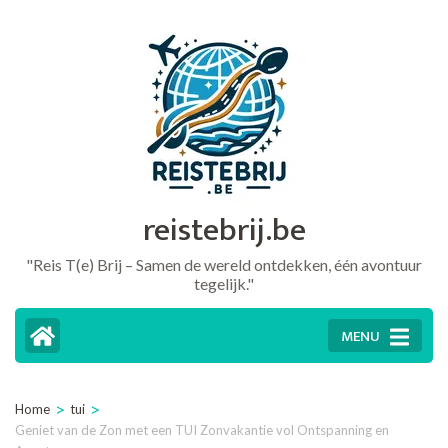
Ga
naar
inhoud
(druk
op
Enter)
reistebrij.be
"Reis T(e) Brij – Samen de wereld ontdekken, één avontuur
tegelijk."
MENU
>
>
Home
tui
Geniet van de Zon met een TUI Zonvakantie vol Ontspanning en