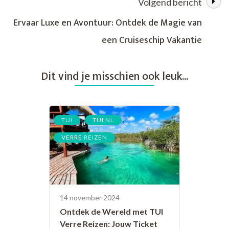
Volgend bericht
en
Avontuur
Ervaar Luxe en Avontuur: Ontdek de Magie van
een Cruiseschip Vakantie
Dit vind je misschien ook leuk...
,
,
TUI
TUI NL
VERRE REIZEN
14 november 2024
Ontdek de Wereld met TUI
Verre Reizen: Jouw Ticket