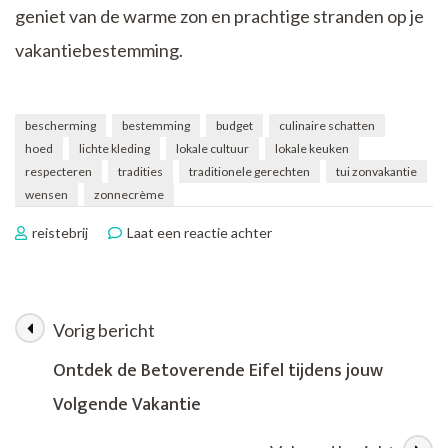
geniet van de warme zon en prachtige stranden op je
vakantiebestemming.
bescherming
bestemming
budget
culinaire schatten
hoed
lichte kleding
lokale cultuur
lokale keuken
respecteren
tradities
traditionele gerechten
tui zonvakantie
wensen
zonnecrème
op
reistebrij
Laat een reactie achter
Geniet
van
de
Zon
Vorig bericht
Berichtnavigatie
met
een
Ontdek de Betoverende Eifel tijdens jouw
TUI
Volgende Vakantie
Zonvakantie
vol
Ontspanning