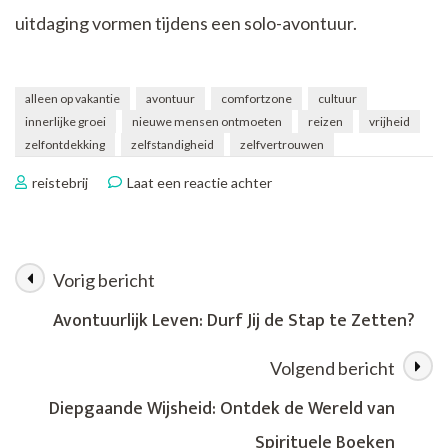
uitdaging vormen tijdens een solo-avontuur.
alleen op vakantie
avontuur
comfortzone
cultuur
innerlijke groei
nieuwe mensen ontmoeten
reizen
vrijheid
zelfontdekking
zelfstandigheid
zelfvertrouwen
op
reistebrij
Laat een reactie achter
Alleen
op
Vakantie:
Een
Vorig bericht
Berichtnavigatie
Reis
naar
Avontuurlijk Leven: Durf Jij de Stap te Zetten?
Jezelf
Volgend bericht
Diepgaande Wijsheid: Ontdek de Wereld van
Spirituele Boeken