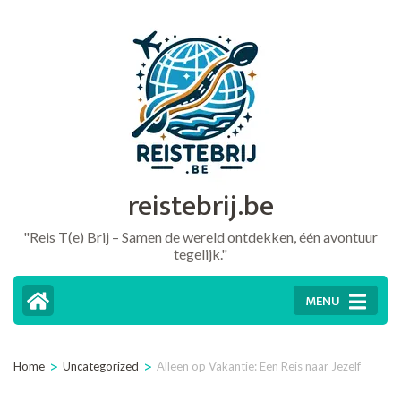
Ga
naar
inhoud
(druk
op
Enter)
reistebrij.be
"Reis T(e) Brij – Samen de wereld ontdekken, één avontuur
tegelijk."
MENU
>
>
Home
Uncategorized
Alleen op Vakantie: Een Reis naar Jezelf