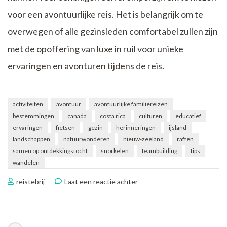
voor een avontuurlijke reis. Het is belangrijk om te
overwegen of alle gezinsleden comfortabel zullen zijn
met de opoffering van luxe in ruil voor unieke
ervaringen en avonturen tijdens de reis.
activiteiten
avontuur
avontuurlijke familiereizen
bestemmingen
canada
costa rica
culturen
educatief
ervaringen
fietsen
gezin
herinneringen
ijsland
landschappen
natuurwonderen
nieuw-zeeland
raften
samen op ontdekkingstocht
snorkelen
teambuilding
tips
wandelen
op
reistebrij
Laat een reactie achter
Ontdek
de
Magie
van