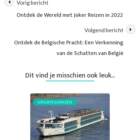
Vorig bericht
Berichtnavigatie
Avontuurlijke
Familiereizen:
Ontdek de Wereld met Joker Reizen in 2022
Samen
Op
Volgend bericht
Avontuur!
Ontdek de Belgische Pracht: Een Verkenning
van de Schatten van België
Dit vind je misschien ook leuk...
UNCATEGORIZED