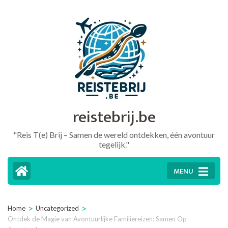
Ga
naar
inhoud
(druk
op
Enter)
reistebrij.be
"Reis T(e) Brij – Samen de wereld ontdekken, één avontuur
tegelijk."
MENU
>
>
Home
Uncategorized
Ontdek de Magie van Avontuurlijke Familiereizen: Samen Op