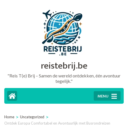
Ga
naar
inhoud
(druk
op
Enter)
reistebrij.be
"Reis T(e) Brij – Samen de wereld ontdekken, één avontuur
tegelijk."
MENU
>
>
Home
Uncategorized
Ontdek Europa Comfortabel en Avontuurlijk met Busrondreizen