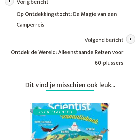
Vorig bericht
Berichtnavigatie
Avontuurlijk
met
Op Ontdekkingstocht: De Magie van een
Busrondreizen
Camperreis
Volgend bericht
Ontdek de Wereld: Alleenstaande Reizen voor
60-plussers
Dit vind je misschien ook leuk...
UNCATEGORIZED