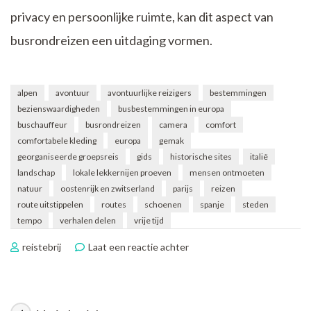
privacy en persoonlijke ruimte, kan dit aspect van
busrondreizen een uitdaging vormen.
alpen
avontuur
avontuurlijke reizigers
bestemmingen
bezienswaardigheden
busbestemmingen in europa
buschauffeur
busrondreizen
camera
comfort
comfortabele kleding
europa
gemak
georganiseerde groepsreis
gids
historische sites
italië
landschap
lokale lekkernijen proeven
mensen ontmoeten
natuur
oostenrijk en zwitserland
parijs
reizen
route uitstippelen
routes
schoenen
spanje
steden
tempo
verhalen delen
vrije tijd
op
reistebrij
Laat een reactie achter
Ontdek
Europa
Comfortabel
en