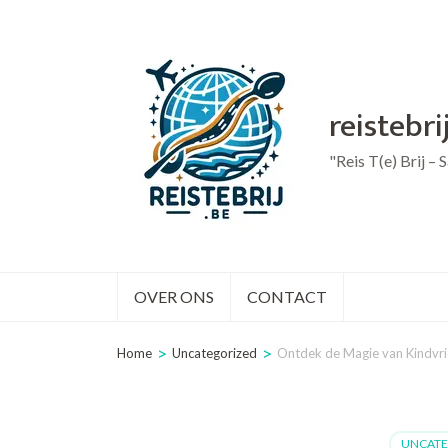
Ga
naar
inhoud
reistebri
(druk
op
"Reis T(e) Brij –
Enter)
OVER ONS
CONTACT
>
>
Home
Uncategorized
Ontdek de Magie van Kindvri
UNCATE