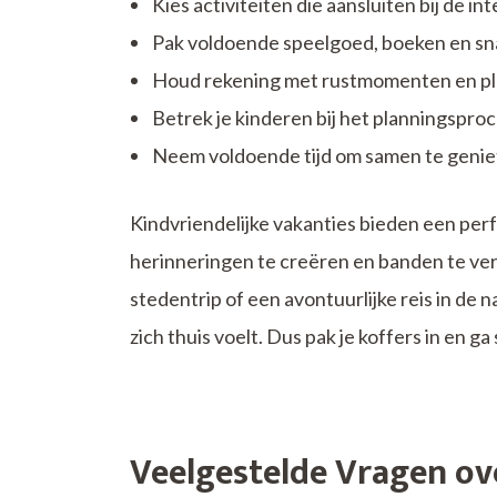
Kies activiteiten die aansluiten bij de in
Pak voldoende speelgoed, boeken en sn
Houd rekening met rustmomenten en plan 
Betrek je kinderen bij het planningspro
Neem voldoende tijd om samen te geniete
Kindvriendelijke vakanties bieden een pe
herinneringen te creëren en banden te vers
stedentrip of een avontuurlijke reis in de n
zich thuis voelt. Dus pak je koffers in en 
Veelgestelde Vragen ove