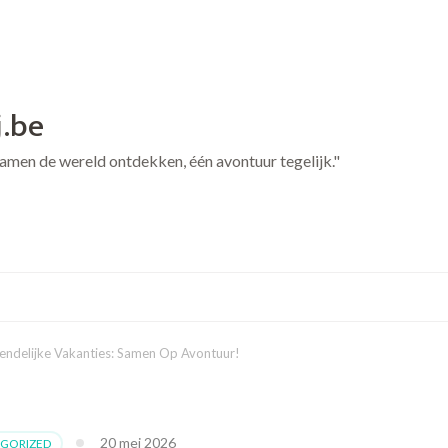
j.be
 Samen de wereld ontdekken, één avontuur tegelijk."
endelijke Vakanties: Samen Op Avontuur!
20 mei 2026
GORIZED