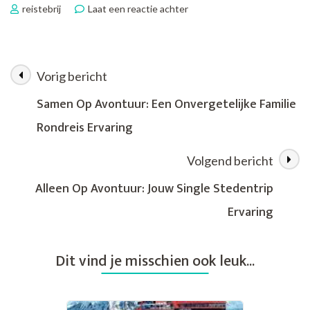
op
reistebrij
Laat een reactie achter
Ontdek
de
Wereld
met
Vorig bericht
Berichtnavigatie
Singlereis
Kras:
Samen Op Avontuur: Een Onvergetelijke Familie
Maak
Rondreis Ervaring
Nieuwe
Vrienden
en
Volgend bericht
Beleef
Avonturen!
Alleen Op Avontuur: Jouw Single Stedentrip
Ervaring
Dit vind je misschien ook leuk...