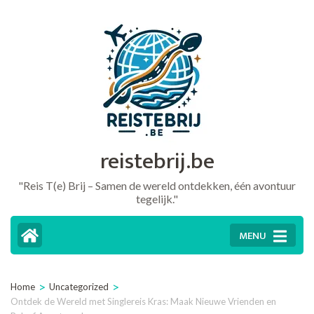
Ga
naar
inhoud
(druk
op
Enter)
reistebrij.be
"Reis T(e) Brij – Samen de wereld ontdekken, één avontuur
tegelijk."
MENU
>
>
Home
Uncategorized
Ontdek de Wereld met Singlereis Kras: Maak Nieuwe Vrienden en