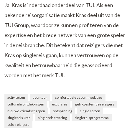
Ja, Kras is inderdaad onderdeel van TUI. Als een
bekende reisorganisatie maakt Kras deel uit van de
TUI Group, waardoor ze kunnen profiteren van de
expertise en het brede netwerk van een grote speler
in de reisbranche. Dit betekent dat reizigers die met
Kras op singlereis gaan, kunnen vertrouwen op de
kwaliteit en betrouwbaarheid die geassocieerd
worden met het merk TUI.
activiteiten
avontuur
comfortabele accommodaties
culturele ontdekkingen
excursies
gelijkgestemde reizigers
nieuwe vriendschappen
ontspanning
single reizen
singlereis kras
singlereiservaring
singlereisprogramma
solo-reizigers