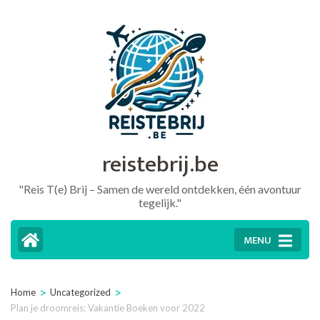
Ga
naar
inhoud
(druk
op
Enter)
reistebrij.be
"Reis T(e) Brij – Samen de wereld ontdekken, één avontuur
tegelijk."
MENU
>
>
Home
Uncategorized
Plan je droomreis: Vakantie Boeken voor 2022