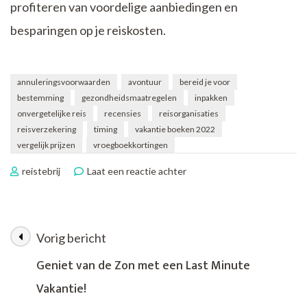
profiteren van voordelige aanbiedingen en
besparingen op je reiskosten.
annuleringsvoorwaarden
avontuur
bereid je voor
bestemming
gezondheidsmaatregelen
inpakken
onvergetelijke reis
recensies
reisorganisaties
reisverzekering
timing
vakantie boeken 2022
vergelijk prijzen
vroegboekkortingen
op
reistebrij
Laat een reactie achter
Plan
je
droomreis:
Vakantie
Vorig bericht
Berichtnavigatie
Boeken
voor
Geniet van de Zon met een Last Minute
2022
Vakantie!