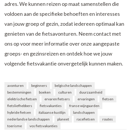
adres. We kunnen reizen op maat samenstellen die
voldoen aan de specifieke behoeften en interesses
van jouw groep of gezin, zodat iedereen optimaal kan
genieten van de fietsavonturen. Neem contact met
ons op voor meer informatie over onze aangepaste
groeps- en gezinsreizen en ontdek hoe we jouw
volgende fietsvakantie onvergetelijk kunnen maken.
avonturen
beginners
belgische landschappen
bestemmingen
boeken
culturen
duurzaamheid
elektrische fietsen
ervaren fietsers
ervaringen
fietsen
fietsliefhebbers
fietsvakanties
franse wijngaarden
hybride fietsen
italiaanse kustlijn
landschappen
nederlandse landschappen
planeet
racefietsen
routes
toerisme
vos fietsvakanties