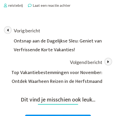
op
reistebrij
Laat een reactie achter
Ervaar
Onvergetelijke
Avonturen
met
Vorig bericht
Berichtnavigatie
Vos
Fietsvakanties
Ontsnap aan de Dagelijkse Sleu: Geniet van
Verfrissende Korte Vakanties!
Volgend bericht
Top Vakantiebestemmingen voor November:
Ontdek Waarheen Reizen in de Herfstmaand
Dit vind je misschien ook leuk...