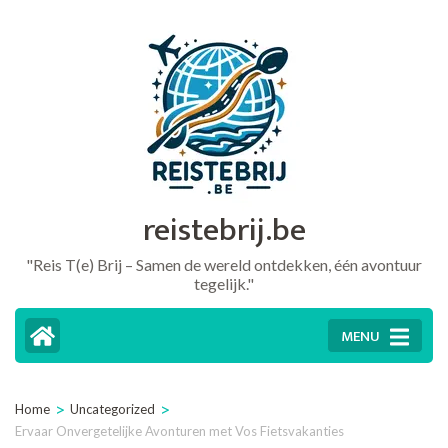
Ga
naar
inhoud
(druk
op
Enter)
reistebrij.be
"Reis T(e) Brij – Samen de wereld ontdekken, één avontuur
tegelijk."
MENU
>
>
Home
Uncategorized
Ervaar Onvergetelijke Avonturen met Vos Fietsvakanties