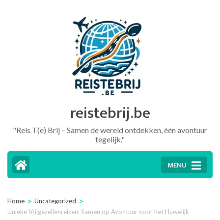
Ga
naar
inhoud
(druk
op
Enter)
reistebrij.be
"Reis T(e) Brij – Samen de wereld ontdekken, één avontuur
tegelijk."
MENU
>
>
Home
Uncategorized
Unieke Vrijgezellenreizen: Samen op Avontuur voor het Huwelijk