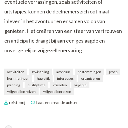
eventuele verrassingen, zoals activiteiten of
uitstapjes, kunnen de deelnemers zich optimaal
inleven in het avontuur en er samen volop van
genieten. Het creëren van een sfeer van vertrouwen
en anticipatie draagt bij aan een geslaagde en
onvergetelijke vrijgezellenervaring.
activiteiten
afwisseling
avontuur
bestemmingen
groep
herinneringen
huwelijk
interesses
organiseren
planning
quality time
vrienden
vrije tijd
vrijgezellen reizen
vrijgezellenreizen
op
reistebrij
Laat een reactie achter
Unieke
Vrijgezellenreizen:
Samen
op