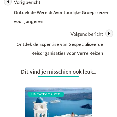
Vorig bericht
Berichtnavigatie
Avontuur
voor
Ontdek de Wereld: Avontuurlijke Groepsreizen
het
voor Jongeren
Huwelijk
Volgend bericht
Ontdek de Expertise van Gespecialiseerde
Reisorganisaties voor Verre Reizen
Dit vind je misschien ook leuk...
UNCATEGORIZED