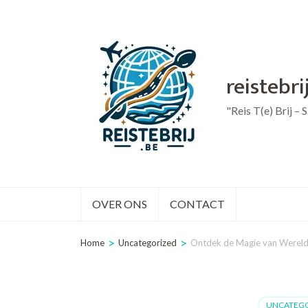
Ga
naar
inhoud
reistebri
(druk
op
"Reis T(e) Brij –
Enter)
OVER ONS
CONTACT
>
>
Home
Uncategorized
Ontdek de Magie van Wereldr
UNCATEGO