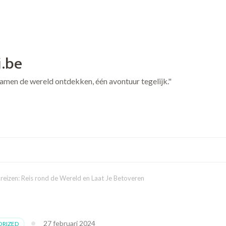
j.be
 Samen de wereld ontdekken, één avontuur tegelijk."
eizen: Reis rond de Wereld en Laat Je Betoveren
27 februari 2024
RIZED