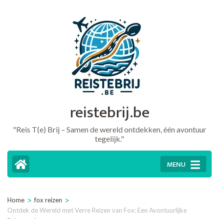
Ga
naar
inhoud
(druk
op
Enter)
reistebrij.be
"Reis T(e) Brij – Samen de wereld ontdekken, één avontuur
tegelijk."
MENU
>
>
Home
fox reizen
Ontdek de Wereld met Verre Reizen van Fox: Een Avontuurlijke