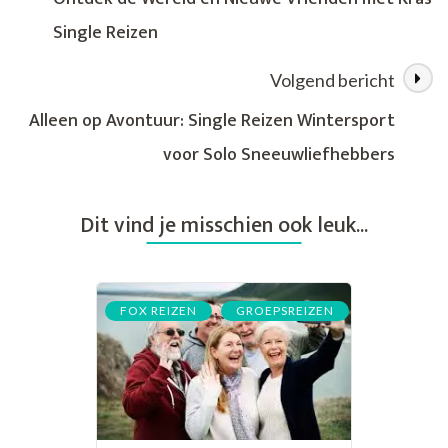
van
Single Reizen
Fox:
Een
Avontuurlijke
Volgend bericht
Reiservaring
Alleen op Avontuur: Single Reizen Wintersport
voor Solo Sneeuwliefhebbers
Dit vind je misschien ook leuk...
,
FOX REIZEN
GROEPSREIZEN