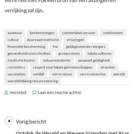
verre reis met Fox een bron van verrassingen en
verrijking zal zijn.
avontuur
bestemmingen
comfortabel vervoer
continenten
cultuur
duurzaam toerisme
ervaringen
financiële bescherming
fox
gelijkgestemde reizigers
gezondheidsvoorschriften
groepsreizen
lokale culturen
medische kosten
natuurwonderen
paspoort geldigheid
reisleiders
respect voor lokale gemeenschappen
stranden
vaccinaties
verblijf
verre reizen
verre reizen fox
wereld
werelddekking reisverzekering
op
reistebrij
Laat een reactie achter
Ontdek
de
Wereld
met
Vorig bericht
Berichtnavigatie
Verre
Reizen
Ontdek de Wereld en Nieuwe Vrienden met Kras