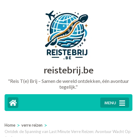
Ga
naar
inhoud
(druk
op
Enter)
reistebrij.be
"Reis T(e) Brij – Samen de wereld ontdekken, één avontuur
tegelijk."
MENU
>
>
Home
verre reizen
Ontdek de Spanning van Last Minute Verre Reizen: Avontuur Wacht Op