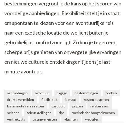
bestemmingen vergroot je de kans op het scoren van
voordelige aanbiedingen. Flexibiliteit stelt je in staat
om spontaan te kiezen voor een avontuurlijke reis
naar een exotische locatie die wellicht buiten je
gebruikelijke comfortzone ligt. Zo kun je tegen een
scherpe prijs genieten van onvergetelijke ervaringen
en nieuwe culturele ontdekkingen tijdens je last
minute avontuur.
aanbiedingen
avontuur
bagage
bestemmingen
boeken
drukte vermijden
flexibiliteit
klimaat
kosten besparen
last minute verre reizen
paspoort
prijzen
reisbureaus
seizoen
teleurstellingen
tips
toeristische hoogseizoenen
vertrekdata
visumvereisten
vluchten
websites