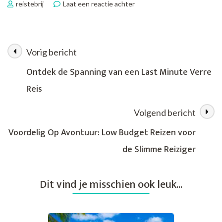
op
reistebrij
Laat een reactie achter
Ontdek
de
Spanning
van
Vorig bericht
Berichtnavigatie
Last
Minute
Ontdek de Spanning van een Last Minute Verre
Verre
Reis
Reizen:
Avontuur
Wacht
Volgend bericht
Op
Jou!
Voordelig Op Avontuur: Low Budget Reizen voor
de Slimme Reiziger
Dit vind je misschien ook leuk...